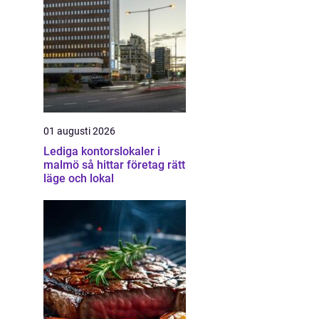
01 augusti 2026
Lediga kontorslokaler i
malmö så hittar företag rätt
läge och lokal