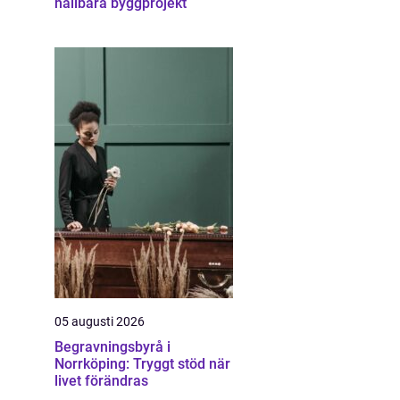
hållbara byggprojekt
05 augusti 2026
Begravningsbyrå i
Norrköping: Tryggt stöd när
livet förändras