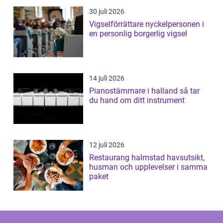
30 juli 2026
Vigselförrättare nyckelpersonen i
en personlig borgerlig vigsel
14 juli 2026
Pianostämmare i halland så tar
du hand om ditt instrument
12 juli 2026
Restaurang halmstad havsutsikt,
husman och upplevelser i samma
paket