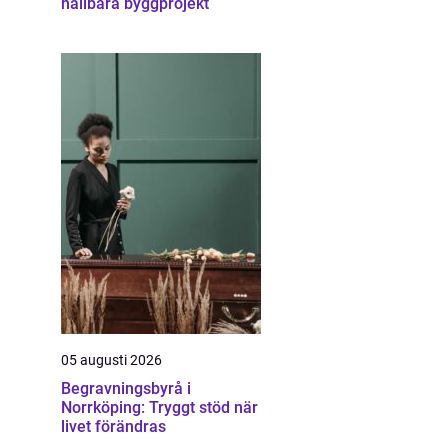
hållbara byggprojekt
05 augusti 2026
Begravningsbyrå i
Norrköping: Tryggt stöd när
livet förändras