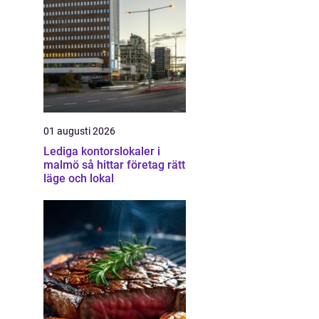
01 augusti 2026
Lediga kontorslokaler i
malmö så hittar företag rätt
läge och lokal