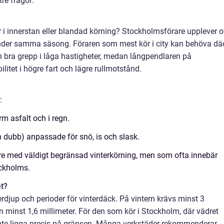
tre frågor:
r i innerstan eller blandad körning? Stockholmsförare upplever o
under samma säsong. Föraren som mest kör i city kan behöva dä
h bra grepp i låga hastigheter, medan långpendlaren på
itet i högre fart och lägre rullmotstånd.
:
 asfalt och i regn.
n dubb) anpassade för snö, is och slask.
re med väldigt begränsad vinterkörning, men som ofta innebär
ockholms.
et?
erdjup och perioder för vinterdäck. På vintern krävs minst 3
minst 1,6 millimeter. För den som kör i Stockholm, där vädret
t inte ligga precis på gränsen. Många verkstäder rekommenderar