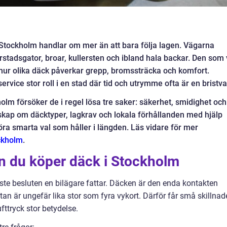
m Stockholm handlar om mer än att bara följa lagen. Vägarna
stadsgator, broar, kullersten och ibland hala backar. Den som v
 hur olika däck påverkar grepp, bromssträcka och komfort.
ervice stor roll i en stad där tid och utrymme ofta är en bristva
olm försöker de i regel lösa tre saker: säkerhet, smidighet och
ap om däcktyper, lagkrav och lokala förhållanden med hjälp
göra smarta val som håller i längden. Läs vidare för mer
ckholm
.
an du köper däck i Stockholm
aste besluten en bilägare fattar. Däcken är den enda kontakten
an är ungefär lika stor som fyra vykort. Därför får små skillnade
ttryck stor betydelse.