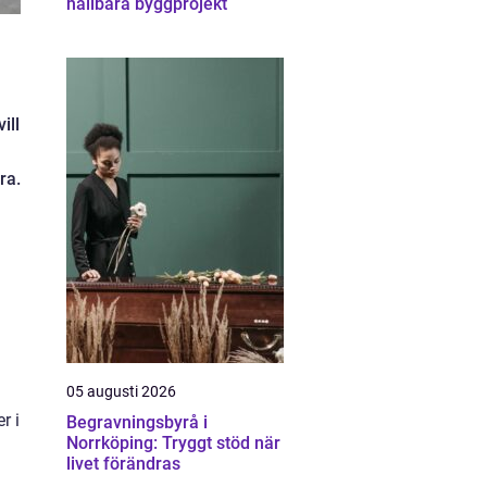
hållbara byggprojekt
ill
ra.
05 augusti 2026
r i
Begravningsbyrå i
Norrköping: Tryggt stöd när
livet förändras