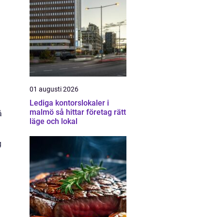
01 augusti 2026
Lediga kontorslokaler i
malmö så hittar företag rätt
å
läge och lokal
g