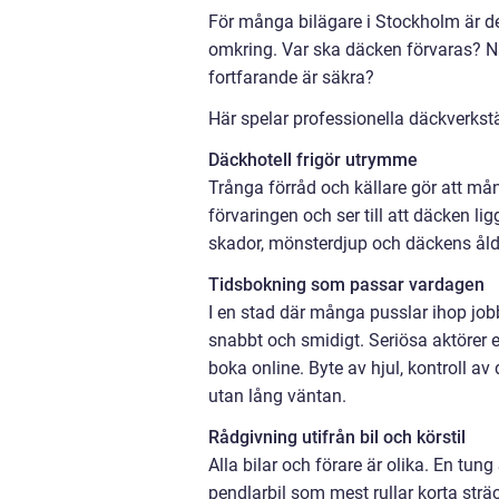
För många bilägare i Stockholm är de
omkring. Var ska däcken förvaras? N
fortfarande är säkra?
Här spelar professionella däckverkstäd
Däckhotell frigör utrymme
Trånga förråd och källare gör att mång
förvaringen och ser till att däcken li
skador, mönsterdjup och däckens ålder
Tidsbokning som passar vardagen
I en stad där många pusslar ihop jobb
snabbt och smidigt. Seriösa aktörer e
boka online. Byte av hjul, kontroll 
utan lång väntan.
Rådgivning utifrån bil och körstil
Alla bilar och förare är olika. En tu
pendlarbil som mest rullar korta strä