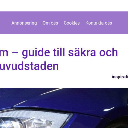
Annonsering
Om oss
Cookies
Kontakta oss
 – guide till säkra och
 huvudstaden
inspirat