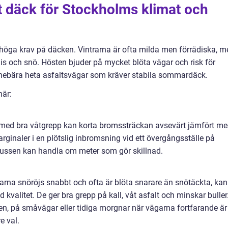
tt däck för Stockholms klimat och
 höga krav på däcken. Vintrarna är ofta milda men förrädiska, m
is och snö. Hösten bjuder på mycket blöta vägar och risk för
nebära heta asfaltsvägar som kräver stabila sommardäck.
här:
 med bra våtgrepp kan korta bromssträckan avsevärt jämfört m
 marginaler i en plötslig inbromsning vid ett övergångsställe på
Slussen kan handla om meter som gör skillnad.
garna snöröjs snabbt och ofta är blöta snarare än snötäckta, kan
 kvalitet. De ger bra grepp på kall, våt asfalt och minskar buller
n, på småvägar eller tidiga morgnar när vägarna fortfarande är
e val.