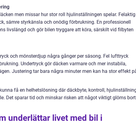
ering
cken men missar hur stor roll hjulinställningen spelar. Felaktig
däck, sämre styrkänsla och onödig förbrukning. En professionell
s livslängd och gör bilen tryggare att köra, särskilt vid filbyten
tryck och mönsterdjup några gånger per säsong. Fel lufttryck
brukning. Undertryck gör däcken varmare och mer instabila,
gen. Justering tar bara några minuter men kan ha stor effekt p
nna få en helhetslösning där däckbyte, kontroll, hjulinställnin
le. Det sparar tid och minskar risken att något viktigt glöms bort
m underlättar livet med bil i