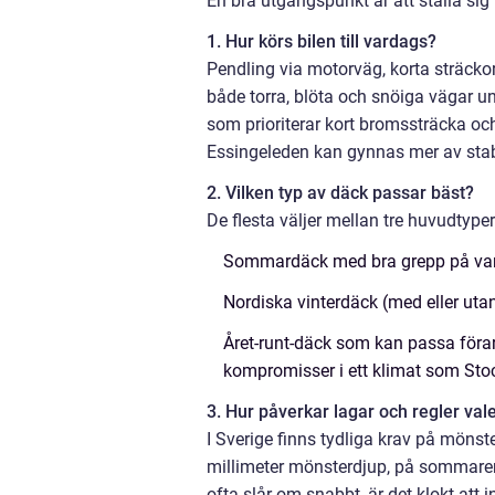
En bra utgångspunkt är att ställa sig 
1. Hur körs bilen till vardags?
Pendling via motorväg, korta sträcko
både torra, blöta och snöiga vägar 
som prioriterar kort bromssträcka oc
Essingeleden kan gynnas mer av stabil
2. Vilken typ av däck passar bäst?
De flesta väljer mellan tre huvudtyper
Sommardäck med bra grepp på varm
Nordiska vinterdäck (med eller uta
Året-runt-däck som kan passa föra
kompromisser i ett klimat som St
3. Hur påverkar lagar och regler val
I Sverige finns tydliga krav på mönst
millimeter mönsterdjup, på sommaren 
ofta slår om snabbt, är det klokt at