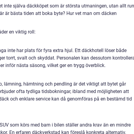
t inte själva däckköpet som är största utmaningen, utan allt run
är är bästa tiden att boka byte? Hur vet man om däcken
er en viktig roll:
a inte har plats för fyra extra hjul. Ett däckhotell löser både
gger torrt, svalt och skyddat. Personalen kan dessutom kontroller
 inför nästa säsong, vilket ger en trygg överblick.
, lämning, hämtning och pendling är det viktigt att bytet går
rbjuder ofta tydliga tidsbokningar, ibland med möjligheten att
av däck och enklare service kan då genomföras på en bestämd tid
ng SUV som körs med barn i bilen ställer andra krav än en mindre
ckor. En erfaren däckverkstad kan föreslå konkreta alternativ,