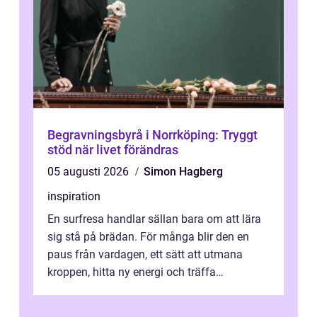
Begravningsbyrå i Norrköping: Tryggt
stöd när livet förändras
05 augusti 2026
Simon Hagberg
inspiration
En surfresa handlar sällan bara om att lära
sig stå på brädan. För många blir den en
paus från vardagen, ett sätt att utmana
kroppen, hitta ny energi och träffa
människor som delar samma nyfikenhet
på...