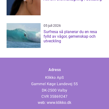
05 juli 2026
Surfresa så planerar du en resa
fylld av vågor, gemenskap och
utveckling
Adress
web:
www.klikko.dk