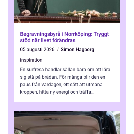
Begravningsbyrå i Norrköping: Tryggt
stöd när livet förändras
05 augusti 2026
Simon Hagberg
inspiration
En surfresa handlar sällan bara om att lära
sig stå på brädan. För många blir den en
paus från vardagen, ett sätt att utmana
kroppen, hitta ny energi och träffa
människor som delar samma nyfikenhet
på...