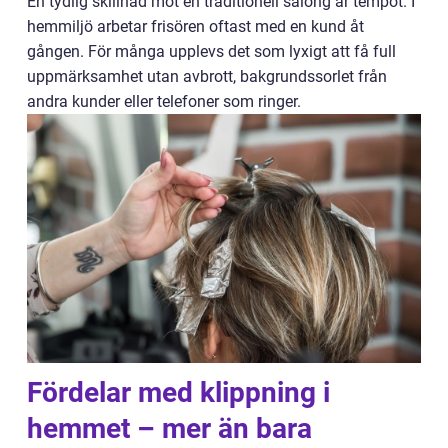
En tydlig skillnad mot en traditionell salong är tempot. I
hemmiljö arbetar frisören oftast med en kund åt
gången. För många upplevs det som lyxigt att få full
uppmärksamhet utan avbrott, bakgrundssorlet från
andra kunder eller telefoner som ringer.
Fördelar med klippning i
hemmet – mer än bara