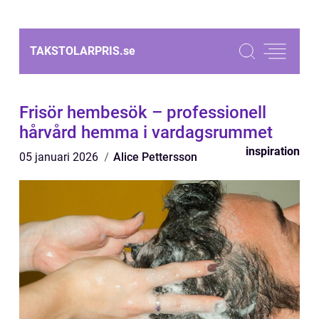
TAKSTOLARPRIS.
se
Frisör hembesök – professionell
hårvård hemma i vardagsrummet
inspiration
05 januari 2026
Alice Pettersson