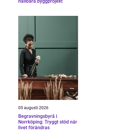
hållbara byggprojekt
05 augusti 2026
Begravningsbyrå i
Norrköping: Tryggt stöd när
livet förändras