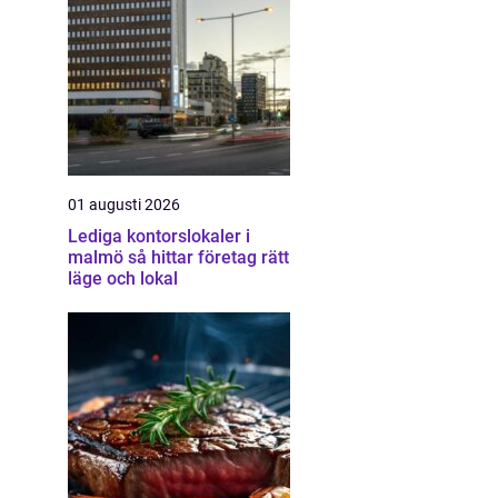
01 augusti 2026
Lediga kontorslokaler i
malmö så hittar företag rätt
läge och lokal