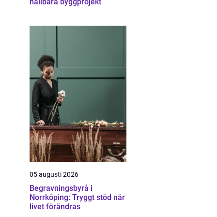
hållbara byggprojekt
05 augusti 2026
Begravningsbyrå i
Norrköping: Tryggt stöd när
livet förändras