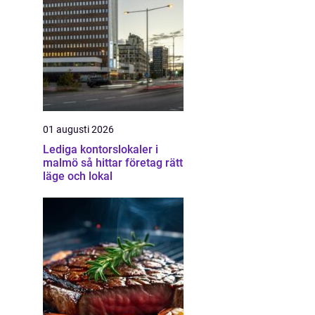
01 augusti 2026
Lediga kontorslokaler i
malmö så hittar företag rätt
läge och lokal