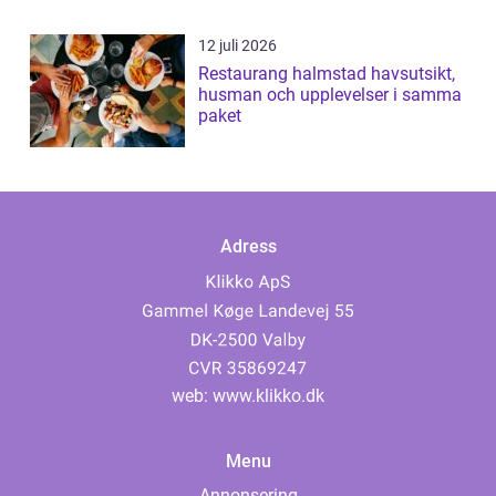
12 juli 2026
Restaurang halmstad havsutsikt,
husman och upplevelser i samma
paket
Adress
web:
www.klikko.dk
Menu
Annonsering