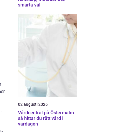
smarta val
s
mer
02 augusti 2026
.
Vårdcentral på Östermalm
så hittar du rätt vård i
vardagen
ch