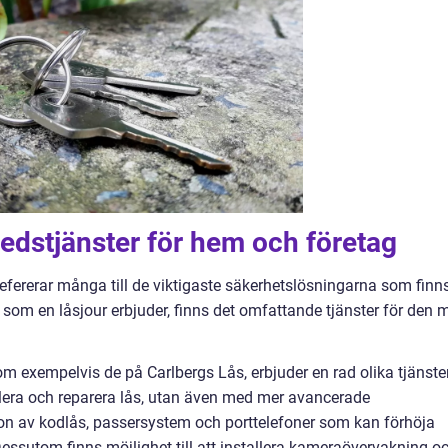
edstjänster för hem och företag
efererar många till de viktigaste säkerhetslösningarna som finn
 som en låsjour erbjuder, finns det omfattande tjänster för den 
m exempelvis de på Carlbergs Lås, erbjuder en rad olika tjänster
tallera och reparera lås, utan även med mer avancerade
ion av kodlås, passersystem och porttelefoner som kan förhöja
essutom finns möjlighet till att installera kameraövervakning o