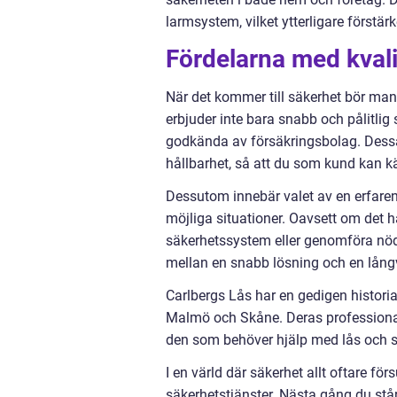
larmsystem, vilket ytterligare förstä
Fördelarna med kvali
När det kommer till säkerhet bör ma
erbjuder inte bara snabb och pålitli
godkända av försäkringsbolag. Dessa
hållbarhet, så att du som kund kan k
Dessutom innebär valet av en erfaren
möjliga situationer. Oavsett om det h
säkerhetssystem eller genomföra nöd
mellan en snabb lösning och en lång
Carlbergs Lås har en gedigen histori
Malmö och Skåne. Deras professionali
den som behöver hjälp med lås och s
I en värld där säkerhet allt oftare för
säkerhetstjänster. Nästa gång du står