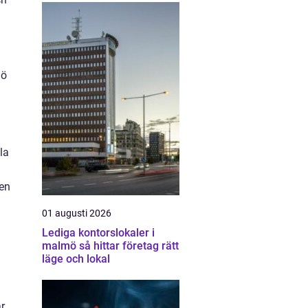
mö
la
den
01 augusti 2026
Lediga kontorslokaler i
malmö så hittar företag rätt
läge och lokal
är