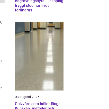
Begravningsbyrå i linköping
tryggt stöd när livet
förändras
r,
d
du
.
r
03 augusti 2026
Golvvård som håller länge:
Kunskap, metoder och