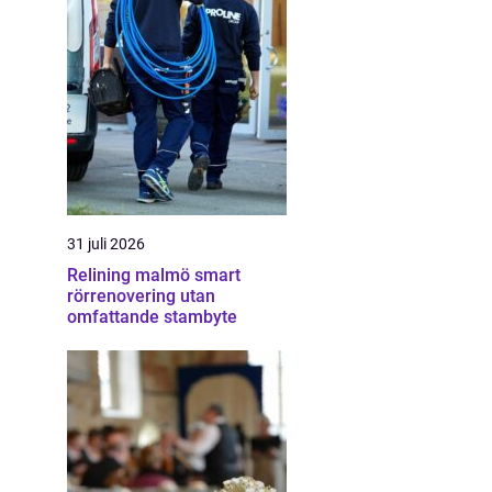
31 juli 2026
Relining malmö smart
rörrenovering utan
omfattande stambyte