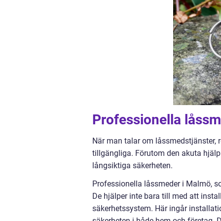
Professionella låssm
När man talar om låssmedstjänster, r
tillgängliga. Förutom den akuta hjälp
långsiktiga säkerheten.
Professionella låssmeder i Malmö, so
De hjälper inte bara till med att ins
säkerhetssystem. Här ingår installat
säkerheten i både hem och företag. D