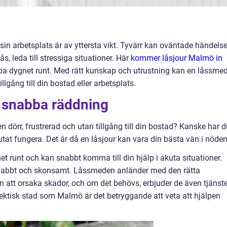
å sin arbetsplats är av yttersta vikt. Tyvärr kan oväntade händelse
lås, leda till stressiga situationer. Här
kommer låsjour Malmö in
lpa dygnet runt. Med rätt kunskap och utrustning kan en låssme
llgång till din bostad eller arbetsplats.
n snabba räddning
n dörr, frustrerad och utan tillgång till din bostad? Kanske har 
lutat fungera. Det är då en låsjour kan vara din bästa vän i nöden
et runt och kan snabbt komma till din hjälp i akuta situationer.
snabbt och skonsamt. Låssmeden anländer med den rätta
 att orsaka skador, och om det behövs, erbjuder de även tjänste
hektisk stad som Malmö är det betryggande att veta att hjälpen