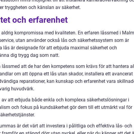
rker tryggheten och känslan av säkerhet.
tet och erfarenhet
n aldrig kompromissa med kvaliteten. En erfaren låssmed i Mal
g service, utan använder också lås och säkerhetssystem som är
 lås är designade för att erbjuda maximal säkerhet och
änna dig trygg dag som natt.
 låssmed att de har den kompetens som krävs för att hantera al
andlar om att öppna ett lås utan skador, installera ett avancerat
vändiga reparationer, kan kunskap och erfarenhet vara skillna
varig huvudvärk.
a av att erbjuda både enkla och komplexa säkerhetslösningar i
sm och fokus på kundsäkerhet gör dem till ett utmärkt val för
äkerhetstjänster.
summas är det värt att investera i pålitliga och effektiva lås- och
 framför en stängd dörr utan nyckel, eller när du känner att det 