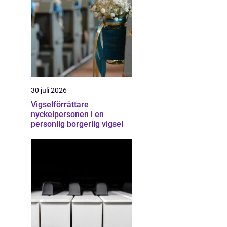
30 juli 2026
Vigselförrättare
nyckelpersonen i en
personlig borgerlig vigsel