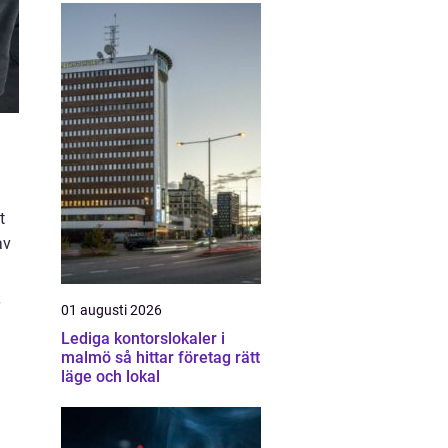
t
av
01 augusti 2026
Lediga kontorslokaler i
malmö så hittar företag rätt
läge och lokal