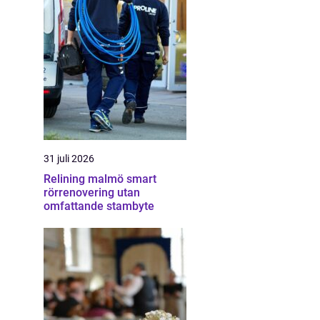
31 juli 2026
Relining malmö smart
rörrenovering utan
omfattande stambyte