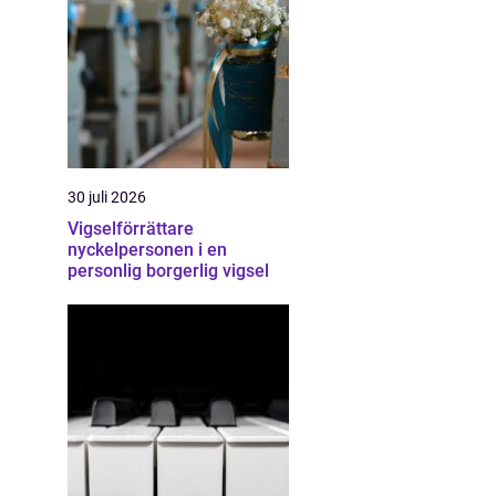
30 juli 2026
Vigselförrättare
nyckelpersonen i en
personlig borgerlig vigsel