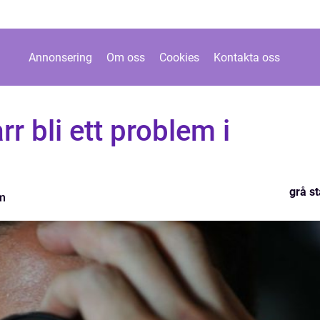
Annonsering
Om oss
Cookies
Kontakta oss
rr bli ett problem i
grå st
m