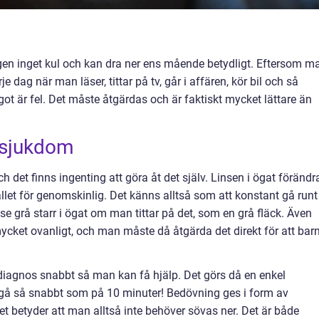
gen inget kul och kan dra ner ens mående betydligt. Eftersom m
je dag när man läser, tittar på tv, går i affären, kör bil och så
ot är fel. Det måste åtgärdas och är faktiskt mycket lättare än
nsjukdom
 det finns ingenting att göra åt det själv. Linsen i ögat förändr
ället för genomskinlig. Det känns alltså som att konstant gå runt
grå starr i ögat om man tittar på det, som en grå fläck. Även
mycket ovanligt, och man måste då åtgärda det direkt för att bar
en diagnos snabbt så man kan få hjälp. Det görs då en enkel
gå så snabbt som på 10 minuter! Bedövning ges i form av
et betyder att man alltså inte behöver sövas ner. Det är både