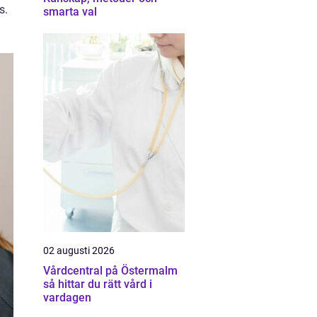
s.
smarta val
02 augusti 2026
Vårdcentral på Östermalm
så hittar du rätt vård i
vardagen