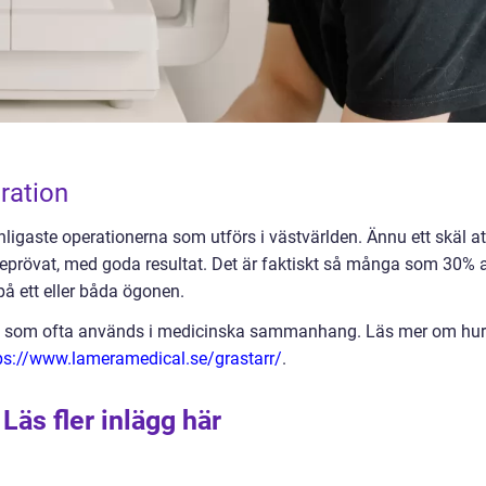
eration
nligaste operationerna som utförs i västvärlden. Ännu ett skäl at
h beprövat, med goda resultat. Det är faktiskt så många som 30% 
 på ett eller båda ögonen.
rakt, som ofta används i medicinska sammanhang. Läs mer om hur
ps://www.lameramedical.se/grastarr/
.
Läs fler inlägg här