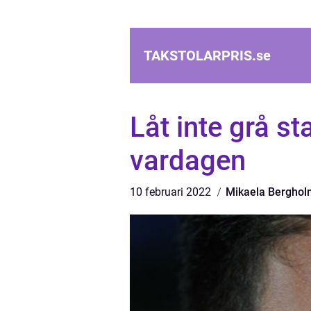
TAKSTOLARPRIS.
se
Låt inte grå sta
vardagen
10 februari 2022
Mikaela Berghol