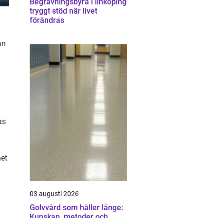
Begravningsbyrå i linköping
tryggt stöd när livet
förändras
an
as
net
03 augusti 2026
Golvvård som håller länge:
Kunskap, metoder och