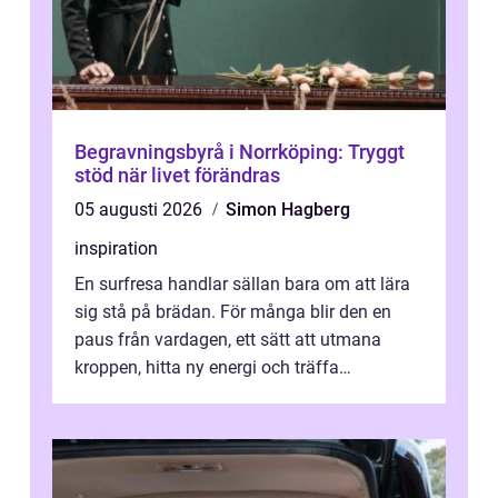
Begravningsbyrå i Norrköping: Tryggt
stöd när livet förändras
05 augusti 2026
Simon Hagberg
inspiration
En surfresa handlar sällan bara om att lära
sig stå på brädan. För många blir den en
paus från vardagen, ett sätt att utmana
kroppen, hitta ny energi och träffa
människor som delar samma nyfikenhet
på...