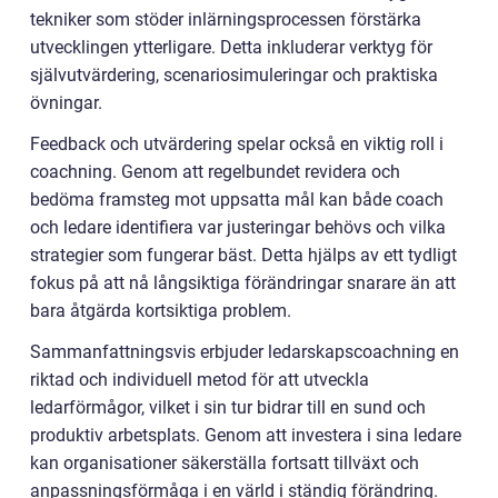
tekniker som stöder inlärningsprocessen förstärka
utvecklingen ytterligare. Detta inkluderar verktyg för
självutvärdering, scenariosimuleringar och praktiska
övningar.
Feedback och utvärdering spelar också en viktig roll i
coachning. Genom att regelbundet revidera och
bedöma framsteg mot uppsatta mål kan både coach
och ledare identifiera var justeringar behövs och vilka
strategier som fungerar bäst. Detta hjälps av ett tydligt
fokus på att nå långsiktiga förändringar snarare än att
bara åtgärda kortsiktiga problem.
Sammanfattningsvis erbjuder ledarskapscoachning en
riktad och individuell metod för att utveckla
ledarförmågor, vilket i sin tur bidrar till en sund och
produktiv arbetsplats. Genom att investera i sina ledare
kan organisationer säkerställa fortsatt tillväxt och
anpassningsförmåga i en värld i ständig förändring.