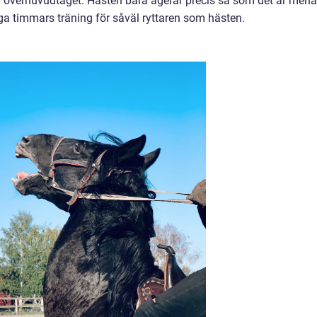
en överhuvudtaget. Hästen bara agerar precis så som det är mena
ga timmars träning för såväl ryttaren som hästen.