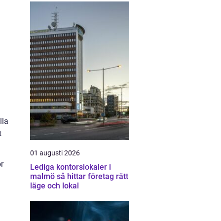
lla
t
01 augusti 2026
ör
Lediga kontorslokaler i
malmö så hittar företag rätt
läge och lokal