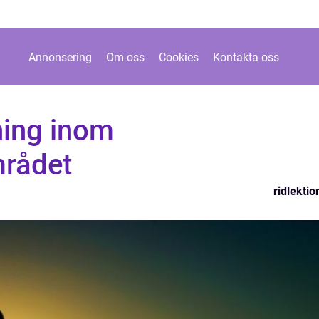
Annonsering
Om oss
Cookies
Kontakta oss
dning inom
rådet
ridlektio