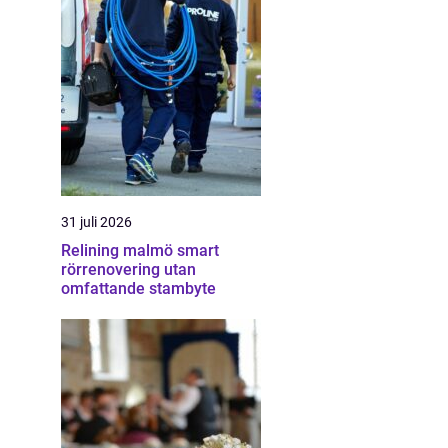
31 juli 2026
Relining malmö smart
rörrenovering utan
omfattande stambyte