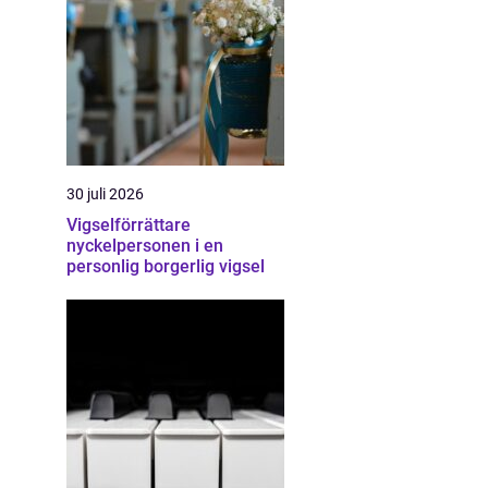
30 juli 2026
Vigselförrättare
nyckelpersonen i en
personlig borgerlig vigsel