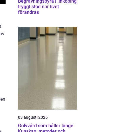
Begravningsbyrå i linköping
tryggt stöd när livet
förändras
al
 av
 en
03 augusti 2026
Golvvård som håller länge:
Kunskap, metoder och