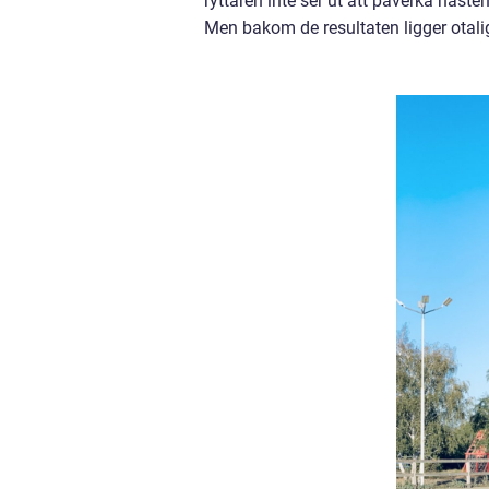
ryttaren inte ser ut att påverka häst
Men bakom de resultaten ligger otali