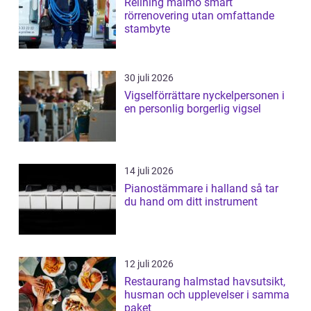
Relining malmö smart
rörrenovering utan omfattande
stambyte
30 juli 2026
Vigselförrättare nyckelpersonen i
en personlig borgerlig vigsel
14 juli 2026
Pianostämmare i halland så tar
du hand om ditt instrument
12 juli 2026
Restaurang halmstad havsutsikt,
husman och upplevelser i samma
paket