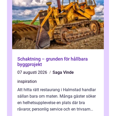
Schaktning – grunden för hållbara
byggprojekt
07 augusti 2026
Saga Vinde
inspiration
Att hitta rätt restaurang i Halmstad handlar
sällan bara om maten. Många gäster söker
en helhetsupplevelse en plats där bra
råvaror, personlig service och en trivsam
miljö samspelar. Stadens läge vid ...