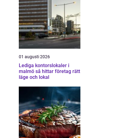
01 augusti 2026
Lediga kontorslokaler i
malmö så hittar företag rätt
läge och lokal