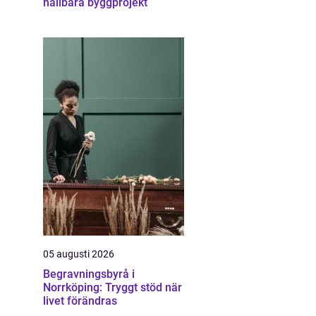
hållbara byggprojekt
05 augusti 2026
Begravningsbyrå i
Norrköping: Tryggt stöd när
livet förändras