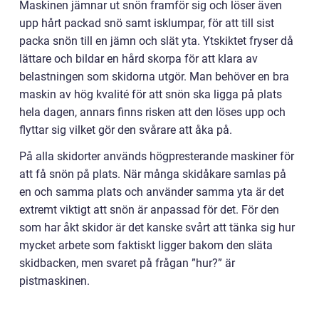
Maskinen jämnar ut snön framför sig och löser även
upp hårt packad snö samt isklumpar, för att till sist
packa snön till en jämn och slät yta. Ytskiktet fryser då
lättare och bildar en hård skorpa för att klara av
belastningen som skidorna utgör. Man behöver en bra
maskin av hög kvalité för att snön ska ligga på plats
hela dagen, annars finns risken att den löses upp och
flyttar sig vilket gör den svårare att åka på.
På alla skidorter används högpresterande maskiner för
att få snön på plats. När många skidåkare samlas på
en och samma plats och använder samma yta är det
extremt viktigt att snön är anpassad för det. För den
som har åkt skidor är det kanske svårt att tänka sig hur
mycket arbete som faktiskt ligger bakom den släta
skidbacken, men svaret på frågan ”hur?” är
pistmaskinen.