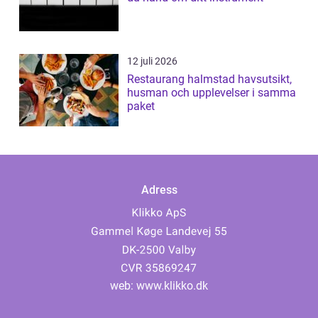
12 juli 2026
Restaurang halmstad havsutsikt,
husman och upplevelser i samma
paket
Adress
web:
www.klikko.dk