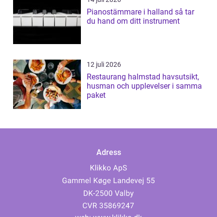
Pianostämmare i halland så tar
du hand om ditt instrument
12 juli 2026
Restaurang halmstad havsutsikt,
husman och upplevelser i samma
paket
Adress