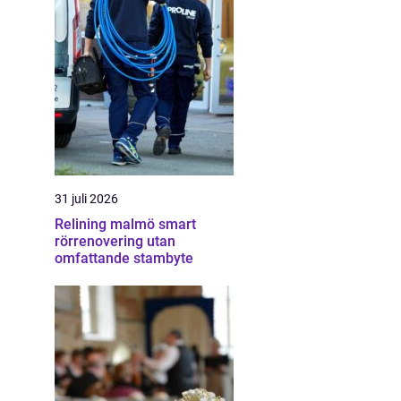
31 juli 2026
Relining malmö smart
rörrenovering utan
omfattande stambyte