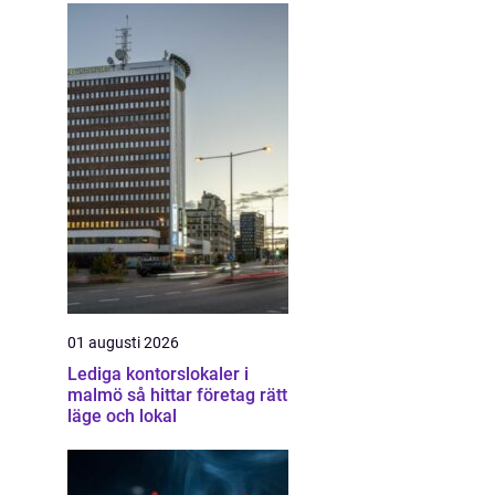
01 augusti 2026
Lediga kontorslokaler i
malmö så hittar företag rätt
läge och lokal