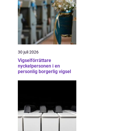
30 juli 2026
Vigselförrättare
nyckelpersonen i en
personlig borgerlig vigsel