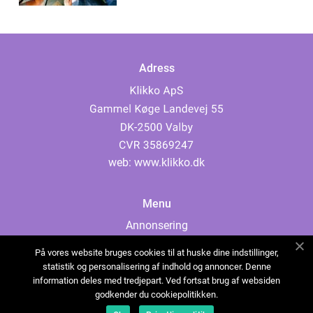
Adress
web:
www.klikko.dk
Menu
Annonsering
Om oss
På vores website bruges cookies til at huske dine indstillinger,
Cookies
statistik og personalisering af indhold og annoncer. Denne
information deles med tredjepart. Ved fortsat brug af websiden
Kontakta oss
godkender du cookiepolitikken.
Sitemap