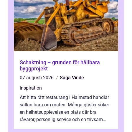
Schaktning – grunden för hållbara
byggprojekt
07 augusti 2026
Saga Vinde
inspiration
Att hitta rätt restaurang i Halmstad handlar
sällan bara om maten. Många gäster söker
en helhetsupplevelse en plats där bra
råvaror, personlig service och en trivsam
miljö samspelar. Stadens läge vid ...