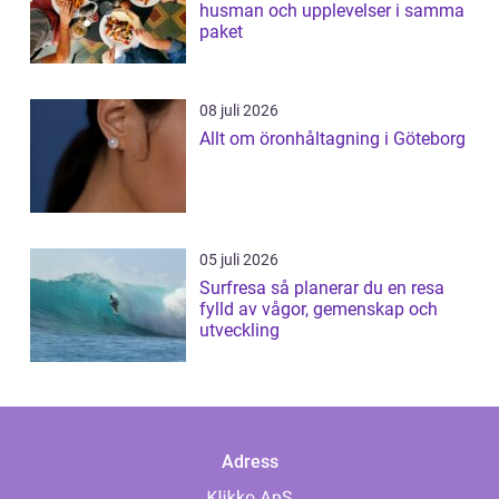
husman och upplevelser i samma
paket
08 juli 2026
Allt om öronhåltagning i Göteborg
05 juli 2026
Surfresa så planerar du en resa
fylld av vågor, gemenskap och
utveckling
Adress