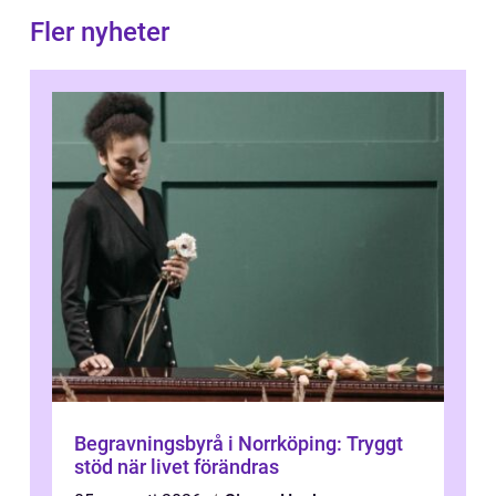
Fler nyheter
Begravningsbyrå i Norrköping: Tryggt
stöd när livet förändras