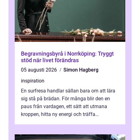
Begravningsbyrå i Norrköping: Tryggt
stöd när livet förändras
05 augusti 2026
Simon Hagberg
inspiration
En surfresa handlar sällan bara om att lära
sig stå på brädan. För många blir den en
paus från vardagen, ett sätt att utmana
kroppen, hitta ny energi och träffa
människor som delar samma nyfikenhet
på...