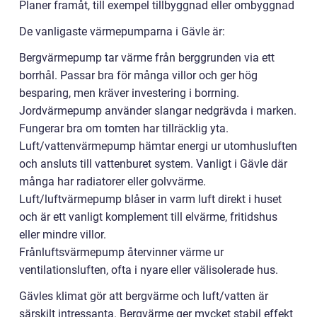
Planer framåt, till exempel tillbyggnad eller ombyggnad
De vanligaste värmepumparna i Gävle är:
Bergvärmepump tar värme från berggrunden via ett
borrhål. Passar bra för många villor och ger hög
besparing, men kräver investering i borrning.
Jordvärmepump använder slangar nedgrävda i marken.
Fungerar bra om tomten har tillräcklig yta.
Luft/vattenvärmepump hämtar energi ur utomhusluften
och ansluts till vattenburet system. Vanligt i Gävle där
många har radiatorer eller golvvärme.
Luft/luftvärmepump blåser in varm luft direkt i huset
och är ett vanligt komplement till elvärme, fritidshus
eller mindre villor.
Frånluftsvärmepump återvinner värme ur
ventilationsluften, ofta i nyare eller välisolerade hus.
Gävles klimat gör att bergvärme och luft/vatten är
särskilt intressanta. Bergvärme ger mycket stabil effekt