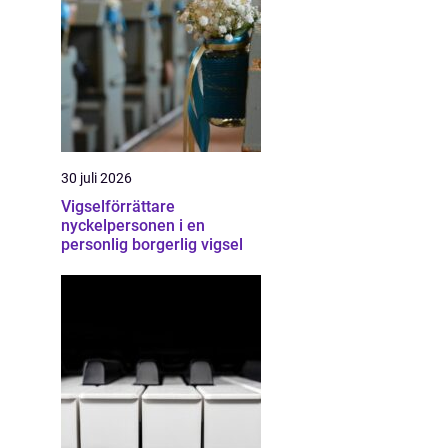
30 juli 2026
Vigselförrättare
nyckelpersonen i en
personlig borgerlig vigsel