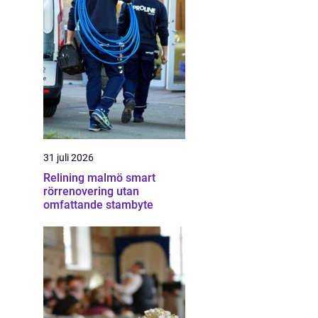
31 juli 2026
Relining malmö smart
rörrenovering utan
omfattande stambyte