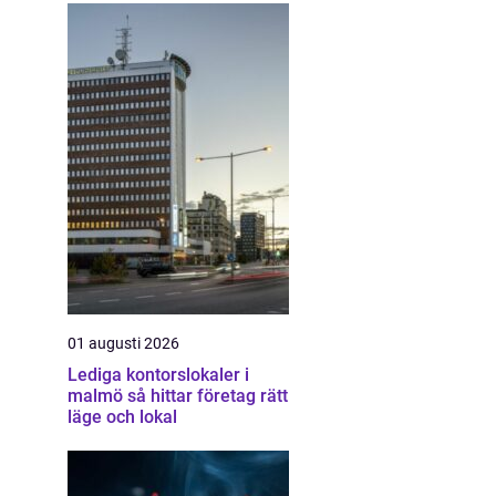
01 augusti 2026
Lediga kontorslokaler i
malmö så hittar företag rätt
läge och lokal