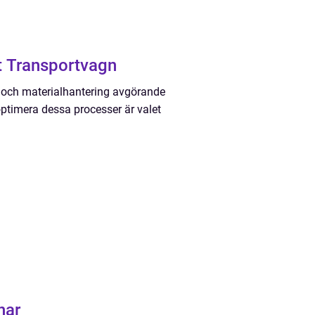
t Transportvagn
ik och materialhantering avgörande
 optimera dessa processer är valet
nar