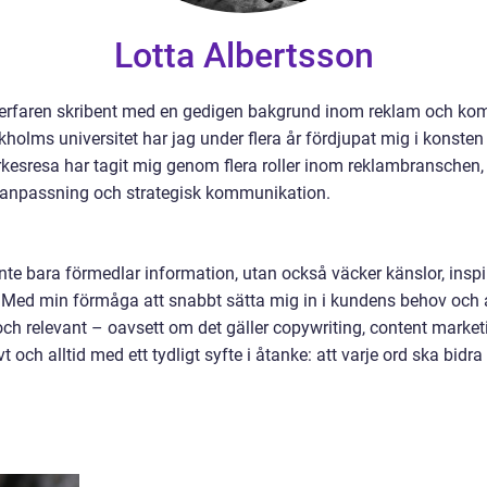
Lotta Albertsson
 erfaren skribent med en gedigen bakgrund inom reklam och kom
lms universitet har jag under flera år fördjupat mig i konste
rkesresa har tagit mig genom flera roller inom reklambranschen, 
anpassning och strategisk kommunikation.
inte bara förmedlar information, utan också väcker känslor, inspir
 Med min förmåga att snabbt sätta mig in i kundens behov och an
ch relevant – oavsett om det gäller copywriting, content marketi
vt och alltid med ett tydligt syfte i åtanke: att varje ord ska bidra