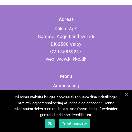
Adress
web:
www.klikko.dk
Menu
Annonsering
Om oss
På vores website bruges cookies til at huske dine indstillinger,
Cookies
statistik og personalisering af indhold og annoncer. Denne
information deles med tredjepart. Ved fortsat brug af websiden
Kontakta oss
godkender du cookiepolitikken.
Sitemap
Ok
Privatlivspolitik