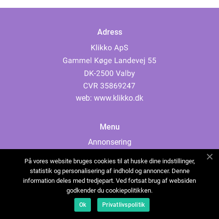
Adress
web:
www.klikko.dk
Menu
Annonsering
Om oss
På vores website bruges cookies til at huske dine indstillinger,
Cookies
statistik og personalisering af indhold og annoncer. Denne
information deles med tredjepart. Ved fortsat brug af websiden
Kontakta oss
godkender du cookiepolitikken.
Sitemap
Ok
Privatlivspolitik