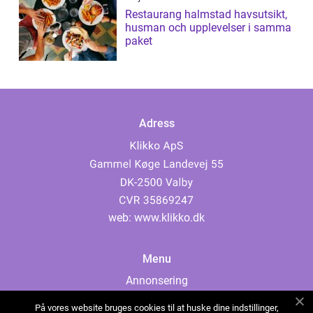
Restaurang halmstad havsutsikt,
husman och upplevelser i samma
paket
Adress
web:
www.klikko.dk
Menu
Annonsering
Om oss
På vores website bruges cookies til at huske dine indstillinger,