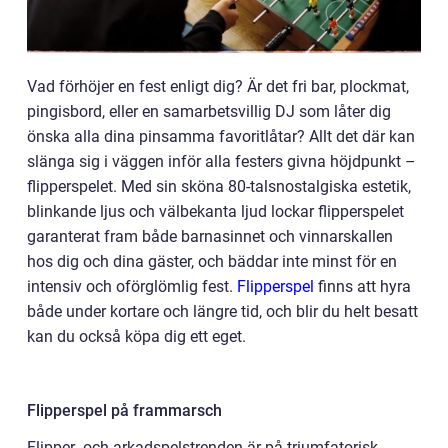
Vad förhöjer en fest enligt dig? Är det fri bar, plockmat,
pingisbord, eller en samarbetsvillig DJ som låter dig
önska alla dina pinsamma favoritlåtar? Allt det där kan
slänga sig i väggen inför alla festers givna höjdpunkt –
flipperspelet. Med sin sköna 80-talsnostalgiska estetik,
blinkande ljus och välbekanta ljud lockar flipperspelet
garanterat fram både barnasinnet och vinnarskallen
hos dig och dina gäster, och bäddar inte minst för en
intensiv och oförglömlig fest.
Flipperspel
finns att hyra
både under kortare och längre tid, och blir du helt besatt
kan du också köpa dig ett eget.
Flipperspel på frammarsch
Flipper- och arkadspelstrenden är på triumfatorisk