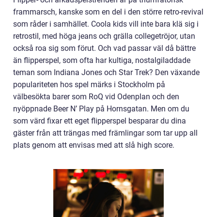
frammarsch, kanske som en del i den större retro-revival
som råder i samhället. Coola kids vill inte bara klä sig i
retrostil, med höga jeans och grälla collegetröjor, utan
också roa sig som förut. Och vad passar väl då bättre
än flipperspel, som ofta har kultiga, nostalgiladdade
teman som Indiana Jones och Star Trek? Den växande
populariteten hos spel märks i Stockholm på
välbesökta barer som RoQ vid Odenplan och den
nyöppnade Beer N’ Play på Hornsgatan. Men om du
som värd fixar ett eget flipperspel besparar du dina
gäster från att trängas med främlingar som tar upp all
plats genom att envisas med att slå high score.