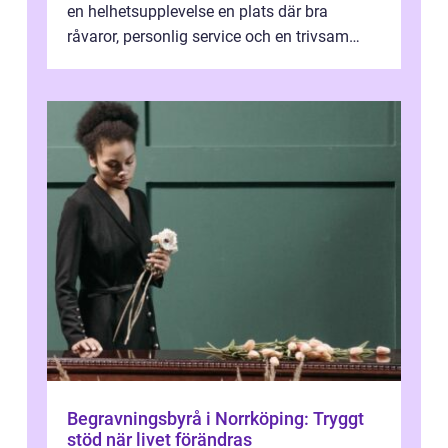
en helhetsupplevelse en plats där bra
råvaror, personlig service och en trivsam
miljö samspelar. Stadens läge vid ...
Begravningsbyrå i Norrköping: Tryggt
stöd när livet förändras