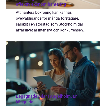
effektiv ekonomihantering
Att hantera bokföring kan kännas
överväldigande för många företagare,
särskilt i en storstad som Stockholm där
affärslivet är intensivt och konkurrensen
hård. Men med rätt verktyg och...
10 april 2025
Begagnade bilar i Ängelholm: En
köpguide