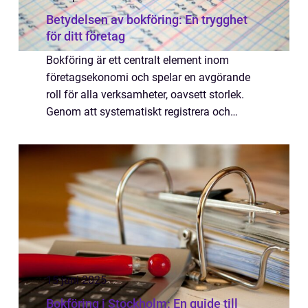
Betydelsen av bokföring: En trygghet
för ditt företag
Bokföring är ett centralt element inom
företagsekonomi och spelar en avgörande
roll för alla verksamheter, oavsett storlek.
Genom att systematiskt registrera och
organisera finansiella transaktioner ger
bokföringsprocess...
15 juni 2025
Bokföring i Stockholm: En guide till