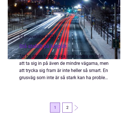
24 november 2021
Stå stabilt på körplåt
Att ha stora fordon ska inte hindra en från
att ta sig in på även de mindre vägarna, men
att trycka sig fram är inte heller så smart. En
grusväg som inte är så stark kan ha problem
att klara av stora fordon som lastbilar och
maskiner. Trots det kan d...
1
2