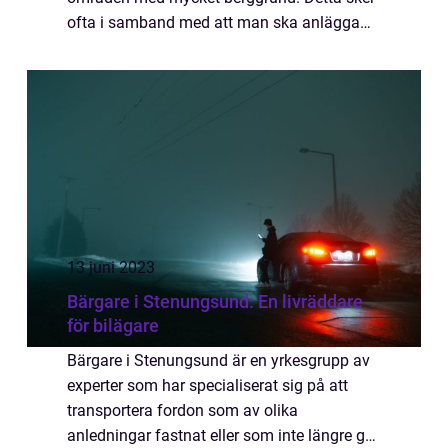
ofta i samband med att man ska anlägga
vägar, bygga hus eller förbereda grunden
fö...
13 juni 2023
Bärgare i Stenungsund: En livräddare
för bilägare
Bärgare i Stenungsund är en yrkesgrupp av
experter som har specialiserat sig på att
transportera fordon som av olika
anledningar fastnat eller som inte längre går