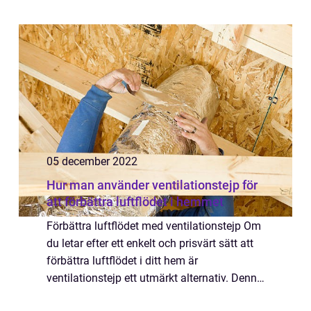
att köra. Denna tjänst är oerhört viktig...
05 december 2022
Hur man använder ventilationstejp för
att förbättra luftflödet i hemmet
Förbättra luftflödet med ventilationstejp Om
du letar efter ett enkelt och prisvärt sätt att
förbättra luftflödet i ditt hem är
ventilationstejp ett utmärkt alternativ. Denna
typ av tejp, även känd som HVAC-tejp, är