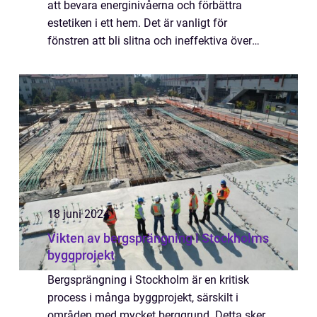
att bevara energinivåerna och förbättra
estetiken i ett hem. Det är vanligt för
fönstren att bli slitna och ineffektiva över
tiden, vilket kan leda til...
18 juni 2024
Vikten av bergsprängning i Stockholms
byggprojekt
Bergsprängning i Stockholm är en kritisk
process i många byggprojekt, särskilt i
områden med mycket berggrund. Detta sker