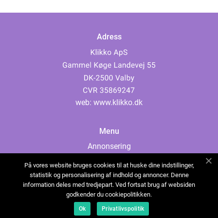
Adress
web:
www.klikko.dk
Menu
Annonsering
Om oss
På vores website bruges cookies til at huske dine indstillinger,
Cookies
statistik og personalisering af indhold og annoncer. Denne
information deles med tredjepart. Ved fortsat brug af websiden
Kontakta oss
godkender du cookiepolitikken.
Sitemap
Ok
Privatlivspolitik