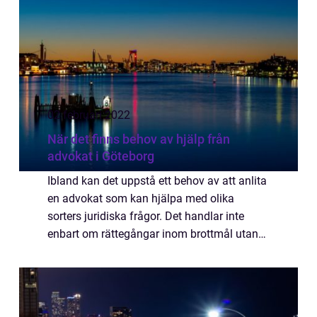
02 februari 2022
När det finns behov av hjälp från
advokat i Göteborg
Ibland kan det uppstå ett behov av att anlita
en advokat som kan hjälpa med olika
sorters juridiska frågor. Det handlar inte
enbart om rättegångar inom brottmål utan
det är även vanligt inom exempelvis
familjerätt. Väldigt många upplever att det
kan ...